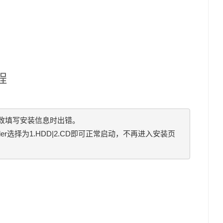
程
填写安装信息时出错。

ootoder选择为1.HDD|2.CD即可正常启动，不再进入安装页