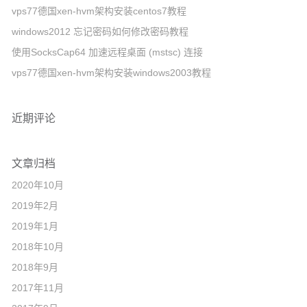
vps77德国xen-hvm架构安装centos7教程
z
windows2012 忘记密码如何修改密码教程
n
使用SocksCap64 加速远程桌面 (mstsc) 连接
e
vps77德国xen-hvm架构安装windows2003教程
r
独
立
近期评论
服
务
文章归档
器
上
2020年10月
安
2019年2月
装
2019年1月
W
2018年10月
i
2018年9月
n
2017年11月
d