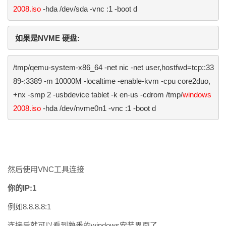
2008.iso
 -hda /dev/sda -vnc :1 -boot d
/tmp/qemu-system-x86_64 -net nic -net user,hostfwd=tcp::33
89-:3389 -m 10000M -localtime -enable-kvm -cpu core2duo,
+nx -smp 2 -usbdevice tablet -k en-us -cdrom /tmp/
windows
2008.iso
 -hda /dev/nvme0n1 -vnc :1 -boot d
然后使用VNC工具连接
你的IP:1
例如8.8.8.8:1
连接后就可以看到熟悉的windows安装界面了