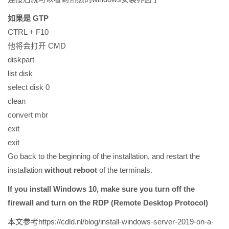
如果是 GTP
CTRL + F10
他将会打开 CMD
diskpart
list disk
select disk 0
clean
convert mbr
exit
exit
Go back to the beginning of the installation, and restart the
installation
without reboot
of the terminals.
If you install Windows 10, make sure you turn off the
firewall and turn on the RDP (Remote Desktop Protocol)
本文参考https://cdld.nl/blog/install-windows-server-2019-on-a-