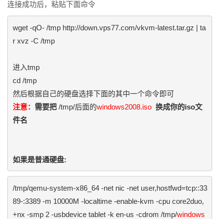
连接成功后，粘贴下面命令
wget -qO- /tmp http://down.vps77.com/vkvm-latest.tar.gz | ta
r xvz -C /tmp

进入tmp

cd /tmp

注意：
需要把
 /tmp/后面的
windows2008.iso
换成你的iso文
件名
/tmp/qemu-system-x86_64 -net nic -net user,hostfwd=tcp::33
89-:3389 -m 10000M -localtime -enable-kvm -cpu core2duo,
+nx -smp 2 -usbdevice tablet -k en-us -cdrom /tmp/
windows