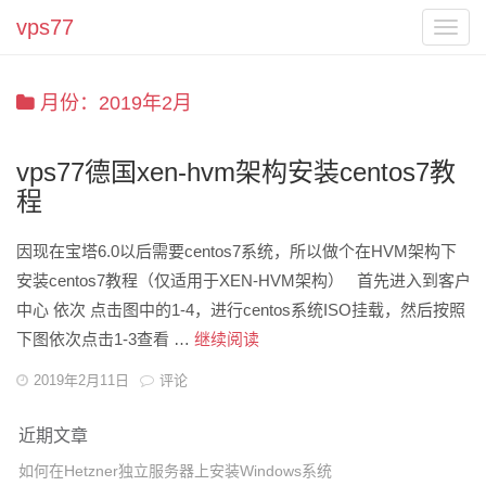
vps77
Toggl
navig
月份：2019年2月
vps77德国xen-hvm架构安装centos7教
程
因现在宝塔6.0以后需要centos7系统，所以做个在HVM架构下
安装centos7教程（仅适用于XEN-HVM架构） 首先进入到客户
中心 依次 点击图中的1-4，进行centos系统ISO挂载，然后按照
下图依次点击1-3查看 …
继续阅读
v
p
发
2019年2月11日
评论
表
s
于
7
近期文章
7
如何在Hetzner独立服务器上安装Windows系统
德