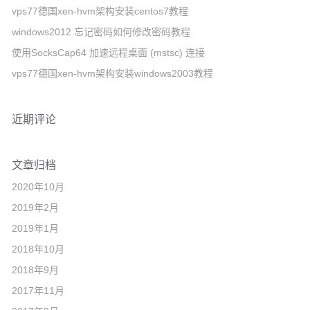
vps77德国xen-hvm架构安装centos7教程
国
windows2012 忘记密码如何修改密码教程
x
使用SocksCap64 加速远程桌面 (mstsc) 连接
e
vps77德国xen-hvm架构安装windows2003教程
n
-
h
近期评论
v
m
文章归档
架
构
2020年10月
安
2019年2月
装
2019年1月
c
2018年10月
e
2018年9月
n
2017年11月
t