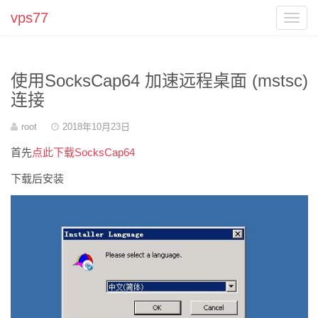
vps77
Toggl
navig
使用SocksCap64 加速远程桌面 (mstsc)
连接
作
root
发
2018年10月23日
者
表
于
首先
点此下载SocksCap64
下载后安装